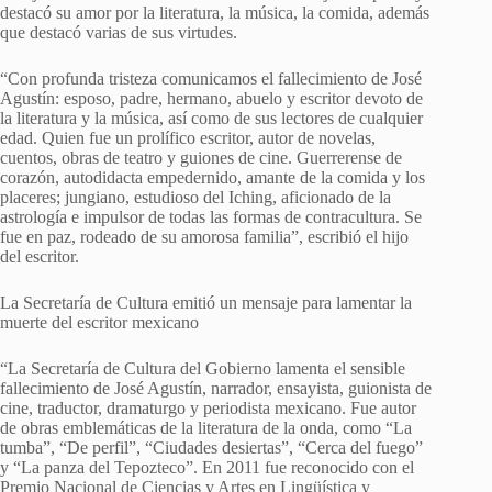
destacó su amor por la literatura, la música, la comida, además
que destacó varias de sus virtudes.
“Con profunda tristeza comunicamos el fallecimiento de José
Agustín: esposo, padre, hermano, abuelo y escritor devoto de
la literatura y la música, así como de sus lectores de cualquier
edad. Quien fue un prolífico escritor, autor de novelas,
cuentos, obras de teatro y guiones de cine. Guerrerense de
corazón, autodidacta empedernido, amante de la comida y los
placeres; jungiano, estudioso del Iching, aficionado de la
astrología e impulsor de todas las formas de contracultura. Se
fue en paz, rodeado de su amorosa familia”, escribió el hijo
del escritor.
La Secretaría de Cultura emitió un mensaje para lamentar la
muerte del escritor mexicano
“La Secretaría de Cultura del Gobierno lamenta el sensible
fallecimiento de José Agustín, narrador, ensayista, guionista de
cine, traductor, dramaturgo y periodista mexicano. Fue autor
de obras emblemáticas de la literatura de la onda, como “La
tumba”, “De perfil”, “Ciudades desiertas”, “Cerca del fuego”
y “La panza del Tepozteco”. En 2011 fue reconocido con el
Premio Nacional de Ciencias y Artes en Lingüística y