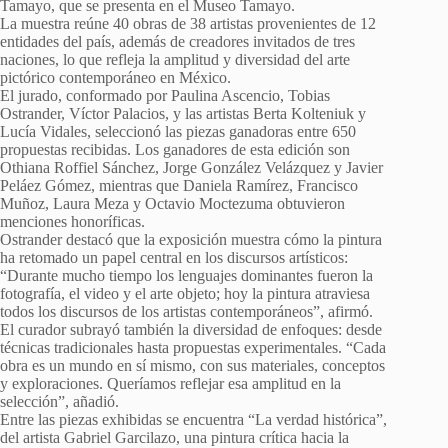
Tamayo, que se presenta en el Museo Tamayo.
La muestra reúne 40 obras de 38 artistas provenientes de 12
entidades del país, además de creadores invitados de tres
naciones, lo que refleja la amplitud y diversidad del arte
pictórico contemporáneo en México.
El jurado, conformado por Paulina Ascencio, Tobias
Ostrander, Víctor Palacios, y las artistas Berta Kolteniuk y
Lucía Vidales, seleccionó las piezas ganadoras entre 650
propuestas recibidas. Los ganadores de esta edición son
Othiana Roffiel Sánchez, Jorge González Velázquez y Javier
Peláez Gómez, mientras que Daniela Ramírez, Francisco
Muñoz, Laura Meza y Octavio Moctezuma obtuvieron
menciones honoríficas.
Ostrander destacó que la exposición muestra cómo la pintura
ha retomado un papel central en los discursos artísticos:
“Durante mucho tiempo los lenguajes dominantes fueron la
fotografía, el video y el arte objeto; hoy la pintura atraviesa
todos los discursos de los artistas contemporáneos”, afirmó.
El curador subrayó también la diversidad de enfoques: desde
técnicas tradicionales hasta propuestas experimentales. “Cada
obra es un mundo en sí mismo, con sus materiales, conceptos
y exploraciones. Queríamos reflejar esa amplitud en la
selección”, añadió.
Entre las piezas exhibidas se encuentra “La verdad histórica”,
del artista Gabriel Garcilazo, una pintura crítica hacia la