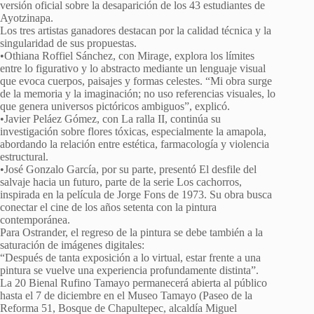
versión oficial sobre la desaparición de los 43 estudiantes de
Ayotzinapa.
Los tres artistas ganadores destacan por la calidad técnica y la
singularidad de sus propuestas.
•Othiana Roffiel Sánchez, con Mirage, explora los límites
entre lo figurativo y lo abstracto mediante un lenguaje visual
que evoca cuerpos, paisajes y formas celestes. “Mi obra surge
de la memoria y la imaginación; no uso referencias visuales, lo
que genera universos pictóricos ambiguos”, explicó.
•Javier Peláez Gómez, con La ralla II, continúa su
investigación sobre flores tóxicas, especialmente la amapola,
abordando la relación entre estética, farmacología y violencia
estructural.
•José Gonzalo García, por su parte, presentó El desfile del
salvaje hacia un futuro, parte de la serie Los cachorros,
inspirada en la película de Jorge Fons de 1973. Su obra busca
conectar el cine de los años setenta con la pintura
contemporánea.
Para Ostrander, el regreso de la pintura se debe también a la
saturación de imágenes digitales:
“Después de tanta exposición a lo virtual, estar frente a una
pintura se vuelve una experiencia profundamente distinta”.
La 20 Bienal Rufino Tamayo permanecerá abierta al público
hasta el 7 de diciembre en el Museo Tamayo (Paseo de la
Reforma 51, Bosque de Chapultepec, alcaldía Miguel