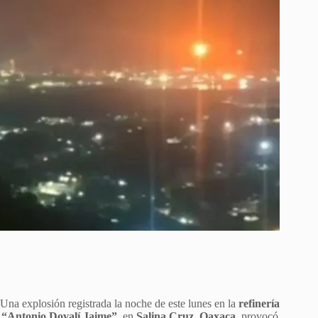
Una explosión registrada la noche de este lunes en la
refinería
“Antonio Dovalí Jaime”
, en
Salina Cruz, Oaxaca
, provocó