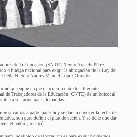
bajadores de la Educación (SNTE), Yenny Aracely Pérez
ido o huelga nacional para exigir la abrogación de la Ley del
que Peña Nieto y Andrés Manuel López Obrador.
irmó que sigue en pie el acuerdo entre los diferentes
onal de Trabajadores de la Educación (CNTE) de un boicot al
orable a sus principales demandas.
 que sí vamos a participar y hoy se dará a conocer la fecha de
ativa, son para definir el plan de acción. Y se tiene que dar
ueda el balón”, recalcó.
 paro indefinido de labores, no es para exigir privilegios,