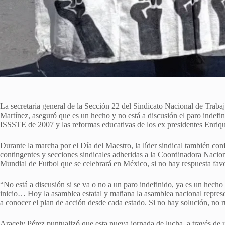
La secretaria general de la Sección 22 del Sindicato Nacional de Tra
Martínez, aseguró que es un hecho y no está a discusión el paro indefin
ISSSTE de 2007 y las reformas educativas de los ex presidentes Enri
Durante la marcha por el Día del Maestro, la líder sindical también conf
contingentes y secciones sindicales adheridas a la Coordinadora Naci
Mundial de Futbol que se celebrará en México, si no hay respuesta fav
“No está a discusión si se va o no a un paro indefinido, ya es un hecho
inicio… Hoy la asamblea estatal y mañana la asamblea nacional represent
a conocer el plan de acción desde cada estado. Si no hay solución, no r
Aracely Pérez puntualizó que esta nueva jornada de lucha, a través de un