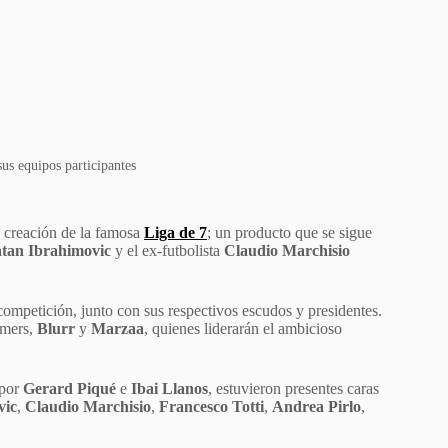
us equipos participantes
a creación de la famosa
Liga de 7
; un producto que se sigue
atan Ibrahimovic
y el ex-futbolista
Claudio Marchisio
competición, junto con sus respectivos escudos y presidentes.
amers,
Blurr
y
Marzaa
, quienes liderarán el ambicioso
 por
Gerard Piqué
e
Ibai Llanos
, estuvieron presentes caras
vic
,
Claudio Marchisio
,
Francesco Totti
,
Andrea Pirlo
,